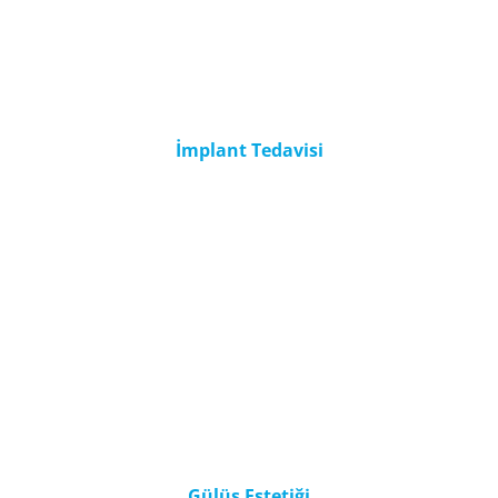
İmplant Tedavisi
Gülüş Estetiği