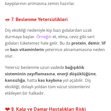
kayıplarının artmasına zemin hazırlar.
🥗 7. Beslenme Yetersizlikleri
Diş eksikliği nedeniyle kişi bazı gıdalardan uzak
durmaya başlar.
Örneğin
et, elma, ceviz gibi sert
gıdaları tüketemez hale gelir. Bu da
protein
,
demir
,
lif
ve
bazı vitaminlerin
yeterince alınamamasına neden
olur.
Yetersiz beslenme uzun vadede
bağışıklık
sisteminin zayıflamasına
,
enerji düşüklüğüne
,
kansızlığa
, hatta
kas kaybına
yol açabilir. Diş
eksikliği, dolaylı yoldan tüm vücut sistemlerini
etkileyen bir halkadır.
❤️ 8. Kalp ve Damar Hastalıkları Riski